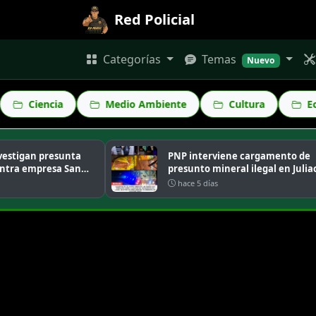
Red Policial
Categorías
Temas
Nuevo
Medio Ambiente
Cultura
Economía
an presunta
PNP interviene cargamento de
empresa San
presunto mineral ilegal en Juliaca
hace 5 días