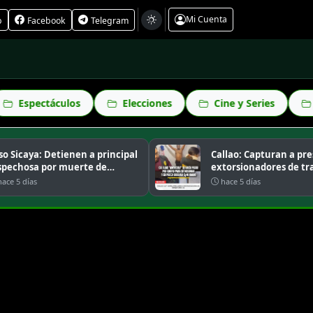
Mi Cuenta
p
Facebook
Telegram
Elecciones
Cine y Series
Mundo
aya: Detienen a principal
Callao: Capturan a presunto
osa por muerte de
extorsionadores de transpor
.
ías
hace 5 días