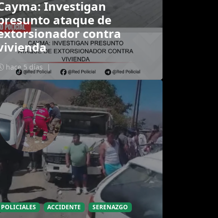
Cayma: Investigan
presunto ataque de
extorsionador contra
vivienda
hace 5 días
|
POLICIALES
ACCIDENTE
SERENAZGO