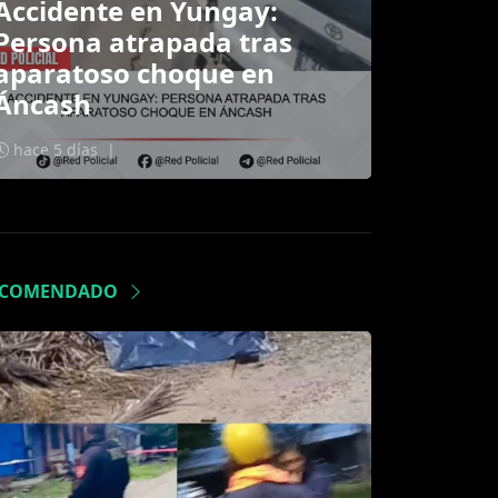
Accidente en Yungay:
Persona atrapada tras
aparatoso choque en
Áncash
hace 5 días
|
ECOMENDADO