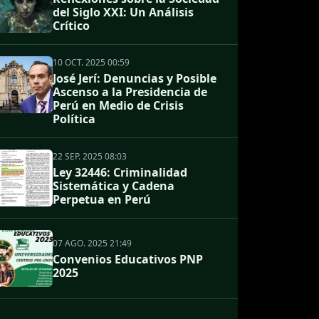
del Siglo XXI: Un Análisis
Crítico
10 OCT. 2025 00:59
José Jerí: Denuncias y Posible
Ascenso a la Presidencia de
Perú en Medio de Crisis
Política
22 SEP. 2025 08:03
Ley 32446: Criminalidad
Sistemática y Cadena
Perpetua en Perú
07 AGO. 2025 21:49
Convenios Educativos PNP
2025