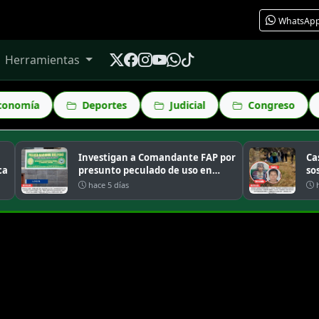
WhatsAp
Herramientas
Deportes
Judicial
Congreso
Espectáculos
Investigan a Comandante FAP por
Caso Sic
presunto peculado de uso en
sospech
Chicl...
comerc..
hace 5 días
hace 5 d