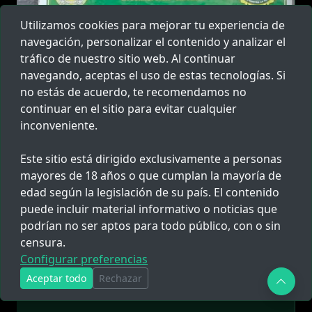
Utilizamos cookies para mejorar tu experiencia de
navegación, personalizar el contenido y analizar el
tráfico de nuestro sitio web. Al continuar
navegando, aceptas el uso de estas tecnologías. Si
no estás de acuerdo, te recomendamos no
continuar en el sitio para evitar cualquier
inconveniente.
Investigan a Comandante FAP por
Este sitio está dirigido exclusivamente a personas
presunto peculado de uso en
mayores de 18 años o que cumplan la mayoría de
Chiclayo
edad según la legislación de su país. El contenido
Fiscalía de Lambayeque investiga a un comandante
puede incluir material informativo o noticias que
de la FAP y su chofer por presunto peculado de uso
podrían no ser aptos para todo público, con o sin
tras hallarse...
censura.
Configurar preferencias
03AGO.26 11:12
135
Aceptar todo
Rechazar