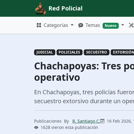
Red Policial
Categorías
Temas
Nuevo
JUDICIAL
POLICIALES
SECUESTRO
EXTORSIÓ
Chachapoyas: Tres po
operativo
En Chachapoyas, tres policías fuero
secuestro extorsivo durante un oper
Publicaciones
By
R. Santiago C.
16 Feb 2026, 
1628 vieron esta publicación