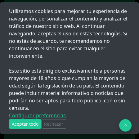
Utilizamos cookies para mejorar tu experiencia de
01 FEB. 2026 11:28
navegación, personalizar el contenido y analizar el
Golpe a la Delincuencia en Loreto:
Capturan a Chino, Casharo y Flaco con
tráfico de nuestro sitio web. Al continuar
Arma Hechiza
navegando, aceptas el uso de estas tecnologías. Si
no estás de acuerdo, te recomendamos no
continuar en el sitio para evitar cualquier
21 JUL. 2025 23:18
Incautan más de 258 kilos de
inconveniente.
clorhidrato de cocaína en Paita
durante operativo conjunto
Este sitio está dirigido exclusivamente a personas
mayores de 18 años o que cumplan la mayoría de
edad según la legislación de su país. El contenido
puede incluir material informativo o noticias que
podrían no ser aptos para todo público, con o sin
censura.
Configurar preferencias
Aceptar todo
Rechazar