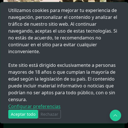
Utilizamos cookies para mejorar tu experiencia de
navegación, personalizar el contenido y analizar el
tráfico de nuestro sitio web. Al continuar
navegando, aceptas el uso de estas tecnologías. Si
Mega Operativo Policial Desarticula a
no estás de acuerdo, te recomendamos no
Los Vaticanos del Sur en Arequipa
continuar en el sitio para evitar cualquier
Desarticulan en Arequipa a Los Vaticanos del Sur, banda
inconveniente.
criminal dedicada al tráfico de drogas. Incautan droga,
dinero y detienen...
Este sitio está dirigido exclusivamente a personas
31ENE.26 10:11
2174
mayores de 18 años o que cumplan la mayoría de
edad según la legislación de su país. El contenido
puede incluir material informativo o noticias que
podrían no ser aptos para todo público, con o sin
censura.
Configurar preferencias
Aceptar todo
Rechazar