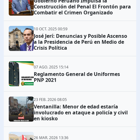
Gobierno Peruano Impulsa la
Construcción del Penal El Frontón para
Combatir el Crimen Organizado
10 OCT. 2025 00:59
José Jerí: Denuncias y Posible Ascenso
a la Presidencia de Perú en Medio de
Crisis Política
07 AGO. 2025 15:14
Reglamento General de Uniformes
PNP 2021
23 FEB. 2026 08:05
Ventanilla: Menor de edad estaría
involucrado en ataque a policía y civil
en kiosko
26 MAR. 2026 13:36