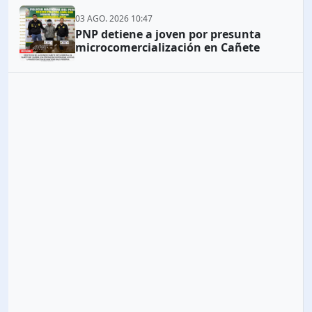
03 AGO. 2026 10:47
PNP detiene a joven por presunta
microcomercialización en Cañete