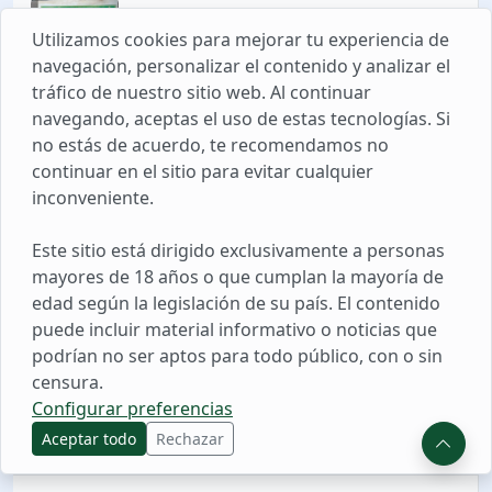
03 AGO. 2026 11:12
Utilizamos cookies para mejorar tu experiencia de
Investigan a Comandante FAP por
presunto peculado de uso en Chiclayo
navegación, personalizar el contenido y analizar el
tráfico de nuestro sitio web. Al continuar
navegando, aceptas el uso de estas tecnologías. Si
03 AGO. 2026 10:19
no estás de acuerdo, te recomendamos no
Cayma: Investigan presunto ataque de
continuar en el sitio para evitar cualquier
extorsionador contra vivienda
inconveniente.
Este sitio está dirigido exclusivamente a personas
03 AGO. 2026 11:17
mayores de 18 años o que cumplan la mayoría de
PNP interviene cargamento de
edad según la legislación de su país. El contenido
presunto mineral ilegal en Juliaca
puede incluir material informativo o noticias que
podrían no ser aptos para todo público, con o sin
03 AGO. 2026 10:10
censura.
Accidente en Yungay: Persona
Configurar preferencias
atrapada tras aparatoso choque en
Aceptar todo
Rechazar
Áncash