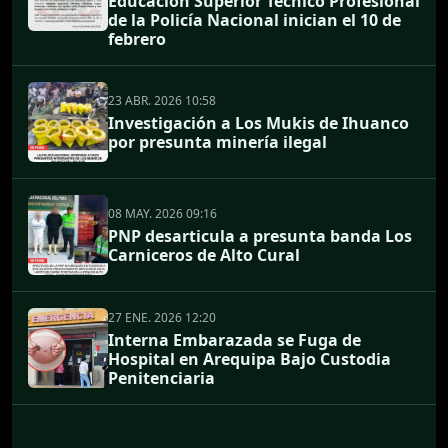
Educación Superior Técnico Profesional
de la Policía Nacional inician el 10 de
febrero
23 ABR. 2026 10:58
Investigación a Los Mukis de Ihuanco
por presunta minería ilegal
08 MAY. 2026 09:16
PNP desarticula a presunta banda Los
Carniceros de Alto Cural
27 ENE. 2026 12:20
Interna Embarazada se Fuga de
Hospital en Arequipa Bajo Custodia
Penitenciaria