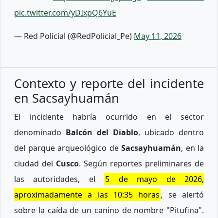
pic.twitter.com/yDIxpQ6YuE
— Red Policial (@RedPolicial_Pe)
May 11, 2026
Contexto y reporte del incidente
en Sacsayhuamán
El incidente habría ocurrido en el sector
denominado
Balcón del Diablo
, ubicado dentro
del parque arqueológico de
Sacsayhuamán
, en la
ciudad del
Cusco
. Según reportes preliminares de
las autoridades, el
5 de mayo de 2026,
aproximadamente a las 10:35 horas
, se alertó
sobre la caída de un canino de nombre "Pitufina".