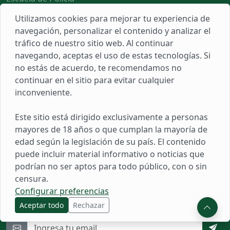
Ascenso PNP
Utilizamos cookies para mejorar tu experiencia de
navegación, personalizar el contenido y analizar el
Cronograma de pagos PNP
tráfico de nuestro sitio web. Al continuar
Todo
navegando, aceptas el uso de estas tecnologías. Si
no estás de acuerdo, te recomendamos no
Links
continuar en el sitio para evitar cualquier
inconveniente.
Sobre Nosotros
Este sitio está dirigido exclusivamente a personas
Populares
mayores de 18 años o que cumplan la mayoría de
Herramientas
edad según la legislación de su país. El contenido
Reclamos
puede incluir material informativo o noticias que
podrían no ser aptos para todo público, con o sin
censura.
Novedades
Configurar preferencias
Suscríbete para recibir noticias, ofertas y mucho más.
Aceptar todo
Rechazar