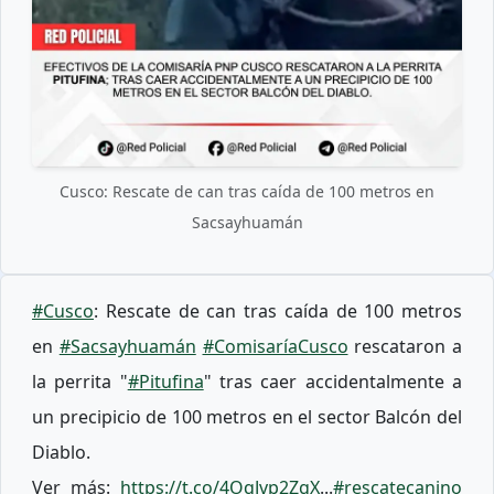
Cusco: Rescate de can tras caída de 100 metros en
Sacsayhuamán
#Cusco
: Rescate de can tras caída de 100 metros
en
#Sacsayhuamán
#ComisaríaCusco
rescataron a
la perrita "
#Pitufina
" tras caer accidentalmente a
un precipicio de 100 metros en el sector Balcón del
Diablo.
Ver más:
https://t.co/4OqJvp2ZgX
...
#rescatecanino