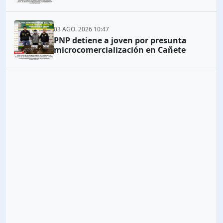
03 AGO. 2026 10:47
PNP detiene a joven por presunta
microcomercialización en Cañete