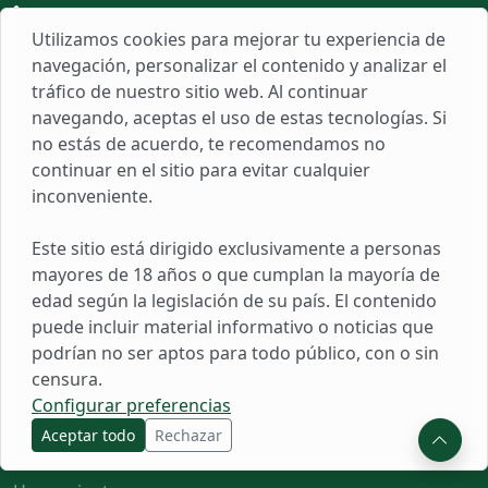
946764412
Utilizamos cookies para mejorar tu experiencia de
hola@redpolicial.com
navegación, personalizar el contenido y analizar el
tráfico de nuestro sitio web. Al continuar
navegando, aceptas el uso de estas tecnologías. Si
no estás de acuerdo, te recomendamos no
Populares
continuar en el sitio para evitar cualquier
inconveniente.
Ascenso PNP
Cronograma de pagos PNP
Este sitio está dirigido exclusivamente a personas
Escuela de Policía
mayores de 18 años o que cumplan la mayoría de
edad según la legislación de su país. El contenido
Todo
puede incluir material informativo o noticias que
podrían no ser aptos para todo público, con o sin
Links
censura.
Configurar preferencias
Sobre Nosotros
Aceptar todo
Rechazar
Populares