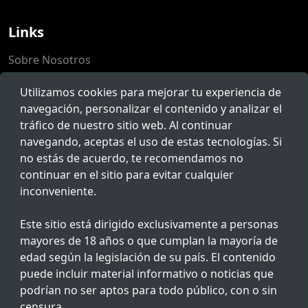
Links
Sobre Nosotros
Populares
Utilizamos cookies para mejorar tu experiencia de
Herramientas
navegación, personalizar el contenido y analizar el
tráfico de nuestro sitio web. Al continuar
Reclamos
navegando, aceptas el uso de estas tecnologías. Si
no estás de acuerdo, te recomendamos no
Novedades
continuar en el sitio para evitar cualquier
inconveniente.
Suscríbete para recibir noticias, ofertas y mucho más.
Este sitio está dirigido exclusivamente a personas
mayores de 18 años o que cumplan la mayoría de
edad según la legislación de su país. El contenido
Al suscribirte aceptas nuestros
términos y condiciones
puede incluir material informativo o noticias que
podrían no ser aptos para todo público, con o sin
© 2023 Copyrights by
Red Policial
. All Rights Reserved.
censura.