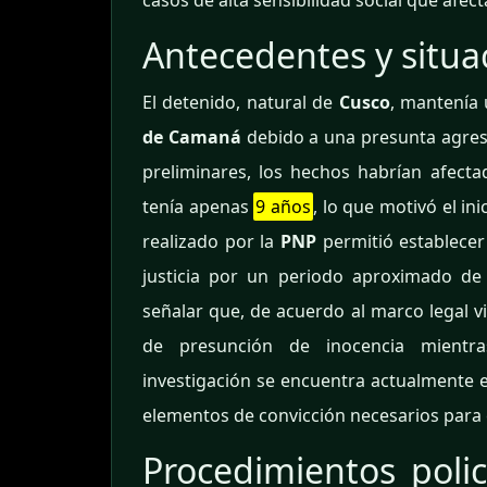
casos de alta sensibilidad social que afe
Antecedentes y situa
El detenido, natural de
Cusco
, mantenía 
de Camaná
debido a una presunta agresi
preliminares, los hechos habrían afec
tenía apenas
9 años
, lo que motivó el in
realizado por la
PNP
permitió establecer
justicia por un periodo aproximado d
señalar que, de acuerdo al marco legal vi
de presunción de inocencia mientras
investigación se encuentra actualmente 
elementos de convicción necesarios para 
Procedimientos polici