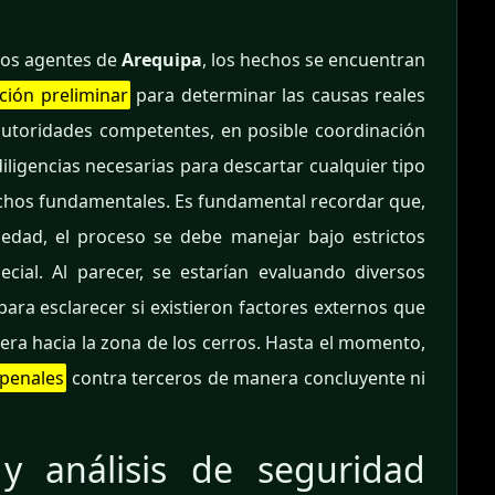
 los agentes de
Arequipa
, los hechos se encuentran
ción preliminar
para determinar las causas reales
autoridades competentes, en posible coordinación
 diligencias necesarias para descartar cualquier tipo
chos fundamentales. Es fundamental recordar que,
edad, el proceso se debe manejar bajo estrictos
cial. Al parecer, se estarían evaluando diversos
 para esclarecer si existieron factores externos que
era hacia la zona de los cerros. Hasta el momento,
 penales
contra terceros de manera concluyente ni
a y análisis de seguridad