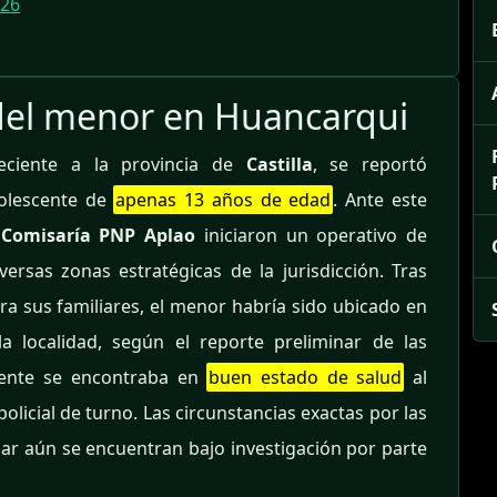
026
 del menor en Huancarqui
neciente a la provincia de
Castilla
, se reportó
dolescente de
apenas 13 años de edad
. Ante este
a
Comisaría PNP Aplao
iniciaron un operativo de
rsas zonas estratégicas de la jurisdicción. Tras
ra sus familiares, el menor habría sido ubicado en
a localidad, según el reporte preliminar de las
cente se encontraba en
buen estado de salud
al
licial de turno. Las circunstancias exactas por las
ar aún se encuentran bajo investigación por parte