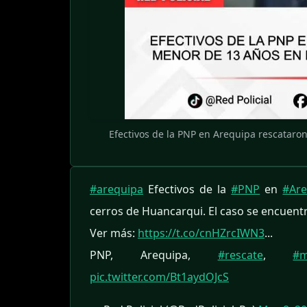
Efectivos de la PNP en Arequipa rescataro
#arequipa
Efectivos de la
#PNP
en
#Are
cerros de Huancarqui. El caso se encuentr
Ver más:
https://t.co/cnHZrcIWN3
...
PNP, Arequipa,
#rescate
,
#m
pic.twitter.com/Bt1aydOJcS