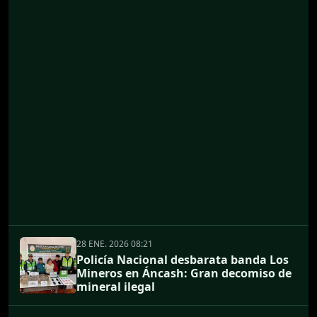
28 ENE. 2026 08:21
Policía Nacional desbarata banda Los
Mineros en Áncash: Gran decomiso de
mineral ilegal