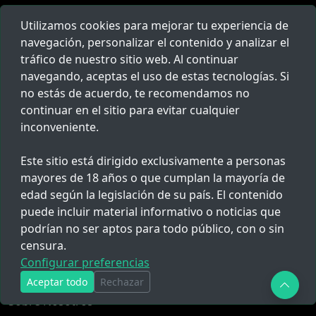
Lima Metropolitana, Perú
Utilizamos cookies para mejorar tu experiencia de
946764412
navegación, personalizar el contenido y analizar el
tráfico de nuestro sitio web. Al continuar
hola@redpolicial.com
navegando, aceptas el uso de estas tecnologías. Si
no estás de acuerdo, te recomendamos no
continuar en el sitio para evitar cualquier
inconveniente.
Populares
Escuela de Policía
Este sitio está dirigido exclusivamente a personas
mayores de 18 años o que cumplan la mayoría de
Ascenso PNP
edad según la legislación de su país. El contenido
Cronograma de pagos PNP
puede incluir material informativo o noticias que
Todo
podrían no ser aptos para todo público, con o sin
censura.
Configurar preferencias
Links
Aceptar todo
Rechazar
Sobre Nosotros