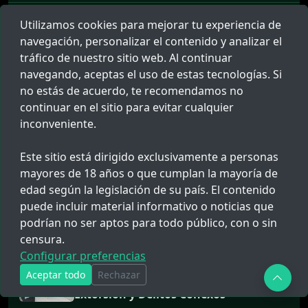
Utilizamos cookies para mejorar tu experiencia de
08 MAY. 2026 09:13
navegación, personalizar el contenido y analizar el
Tumbes: PNP incauta tráiler con
presunto contrabando de bidones
tráfico de nuestro sitio web. Al continuar
navegando, aceptas el uso de estas tecnologías. Si
no estás de acuerdo, te recomendamos no
22 ENE. 2026 14:18
continuar en el sitio para evitar cualquier
Suboficial PNP Herido
inconveniente.
Accidentalmente con su Arma en
Pucallpa
Este sitio está dirigido exclusivamente a personas
mayores de 18 años o que cumplan la mayoría de
14 FEB. 2026 18:24
edad según la legislación de su país. El contenido
Municipalidad de Huancayo clausura
local nocturno clandestino cerca de
puede incluir material informativo o noticias que
Plaza Constitución
podrían no ser aptos para todo público, con o sin
censura.
13 FEB. 2026 13:28
Configurar preferencias
Decreto Legislativo 1735: Creación del
Aceptar todo
Rechazar
Subsistema Especializado contra la
Extorsión y Delitos Conexos