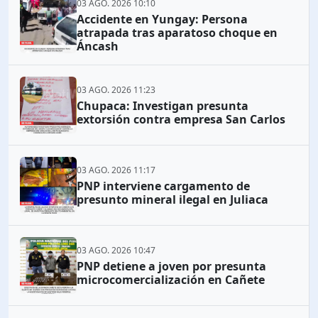
03 AGO. 2026 10:10
Accidente en Yungay: Persona
atrapada tras aparatoso choque en
Áncash
03 AGO. 2026 11:23
Chupaca: Investigan presunta
extorsión contra empresa San Carlos
03 AGO. 2026 11:17
PNP interviene cargamento de
presunto mineral ilegal en Juliaca
03 AGO. 2026 10:47
PNP detiene a joven por presunta
microcomercialización en Cañete