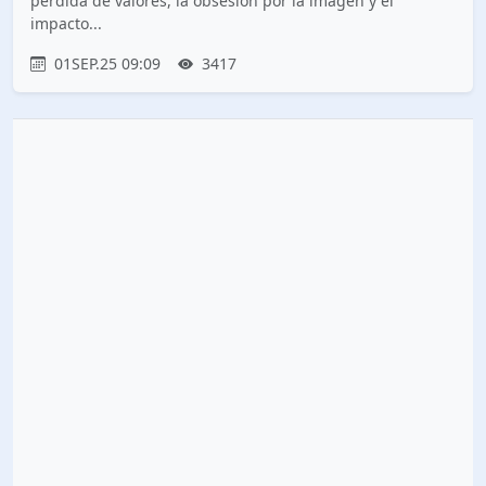
pérdida de valores, la obsesión por la imagen y el
impacto...
01SEP.25 09:09
3417