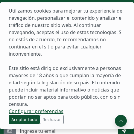
Cronograma de pagos PNP
Utilizamos cookies para mejorar tu experiencia de
Escuela de Policía
navegación, personalizar el contenido y analizar el
tráfico de nuestro sitio web. Al continuar
Todo
navegando, aceptas el uso de estas tecnologías. Si
no estás de acuerdo, te recomendamos no
Links
continuar en el sitio para evitar cualquier
inconveniente.
Sobre Nosotros
Populares
Este sitio está dirigido exclusivamente a personas
mayores de 18 años o que cumplan la mayoría de
Herramientas
edad según la legislación de su país. El contenido
Reclamos
puede incluir material informativo o noticias que
podrían no ser aptos para todo público, con o sin
censura.
Novedades
Configurar preferencias
Suscríbete para recibir noticias, ofertas y mucho más.
Aceptar todo
Rechazar