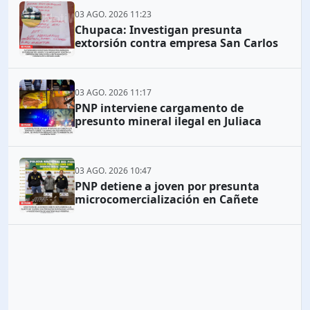
03 AGO. 2026 11:23
Chupaca: Investigan presunta
extorsión contra empresa San Carlos
03 AGO. 2026 11:17
PNP interviene cargamento de
presunto mineral ilegal en Juliaca
03 AGO. 2026 10:47
PNP detiene a joven por presunta
microcomercialización en Cañete