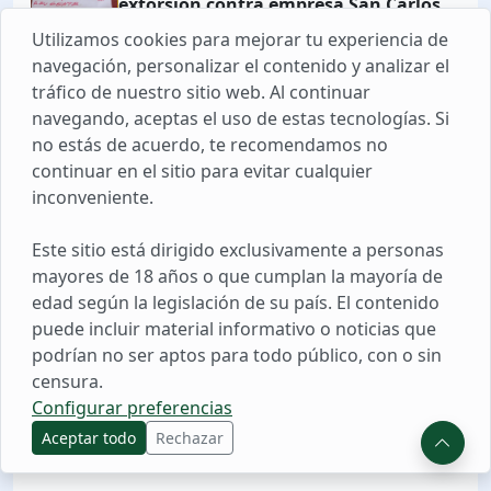
extorsión contra empresa San Carlos
Utilizamos cookies para mejorar tu experiencia de
navegación, personalizar el contenido y analizar el
26 DIC. 2025 13:23
tráfico de nuestro sitio web. Al continuar
Capturan a joven con requisitoria por
navegando, aceptas el uso de estas tecnologías. Si
robo de arma de policía fallecido
no estás de acuerdo, te recomendamos no
continuar en el sitio para evitar cualquier
inconveniente.
31 ENE. 2026 19:42
Denuncian penalmente a José Jerí tras
Este sitio está dirigido exclusivamente a personas
ingreso a penal Ancón I
mayores de 18 años o que cumplan la mayoría de
edad según la legislación de su país. El contenido
puede incluir material informativo o noticias que
podrían no ser aptos para todo público, con o sin
censura.
Configurar preferencias
Aceptar todo
Rechazar