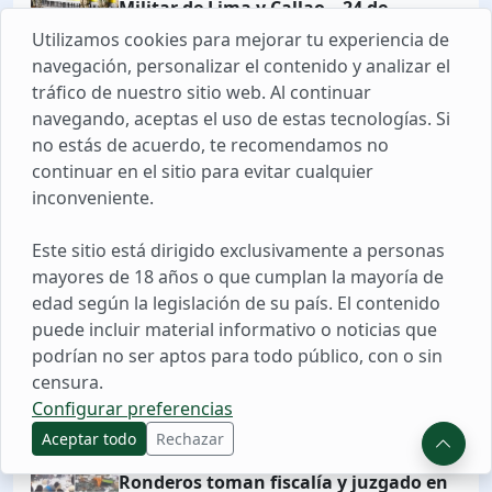
Militar de Lima y Callao – 24 de
diciembre de 2025
Utilizamos cookies para mejorar tu experiencia de
navegación, personalizar el contenido y analizar el
02 FEB. 2026 09:54
tráfico de nuestro sitio web. Al continuar
Operativos policiales en Lima: Estado
navegando, aceptas el uso de estas tecnologías. Si
de emergencia, detenciones y
no estás de acuerdo, te recomendamos no
desarticulación de bandas
continuar en el sitio para evitar cualquier
inconveniente.
17 FEB. 2026 14:40
Se fue! Congreso de la República Vota
Este sitio está dirigido exclusivamente a personas
Censura Contra el Presidente José Jerí
mayores de 18 años o que cumplan la mayoría de
edad según la legislación de su país. El contenido
puede incluir material informativo o noticias que
06 MAY. 2026 09:22
podrían no ser aptos para todo público, con o sin
La Región Policial Áncash recibió 80
censura.
equipos antidisturbios de Antamina.
Configurar preferencias
Aceptar todo
Rechazar
08 FEB. 2026 17:31
Ronderos toman fiscalía y juzgado en