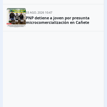
03 AGO. 2026 10:47
PNP detiene a joven por presunta
microcomercialización en Cañete