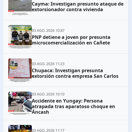
Cayma: Investigan presunto ataque de
extorsionador contra vivienda
03 AGO. 2026 10:47
PNP detiene a joven por presunta
microcomercialización en Cañete
03 AGO. 2026 11:23
Chupaca: Investigan presunta
extorsión contra empresa San Carlos
03 AGO. 2026 10:10
Accidente en Yungay: Persona
atrapada tras aparatoso choque en
Áncash
03 AGO. 2026 11:17