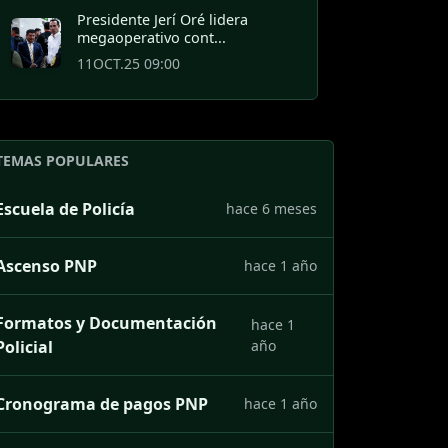
Presidente Jerí Oré lidera
megaoperativo cont...
11OCT.25 09:00
TEMAS POPULARES
Escuela de Policía
hace 6 meses
Ascenso PNP
hace 1 año
Formatos y Documentación
hace 1
Policial
año
Cronograma de pagos PNP
hace 1 año