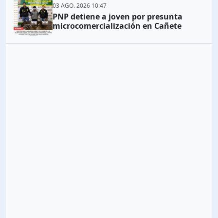
03 AGO. 2026 10:47
PNP detiene a joven por presunta
microcomercialización en Cañete