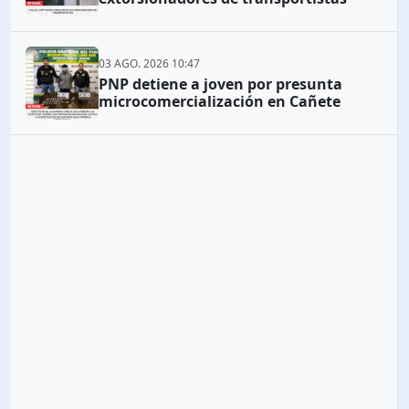
03 AGO. 2026 10:47
PNP detiene a joven por presunta
microcomercialización en Cañete