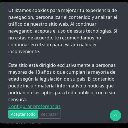
Utilizamos cookies para mejorar tu experiencia de
navegación, personalizar el contenido y analizar el
tráfico de nuestro sitio web. Al continuar
navegando, aceptas el uso de estas tecnologías. Si
Red Policial
no estás de acuerdo, te recomendamos no
continuar en el sitio para evitar cualquier
inconveniente.
Lima Metropolitana, Perú
946764412
Este sitio está dirigido exclusivamente a personas
mayores de 18 años o que cumplan la mayoría de
hola@redpolicial.com
edad según la legislación de su país. El contenido
puede incluir material informativo o noticias que
podrían no ser aptos para todo público, con o sin
censura.
Populares
Configurar preferencias
Cronograma de pagos PNP
Aceptar todo
Rechazar
Escuela de Policía