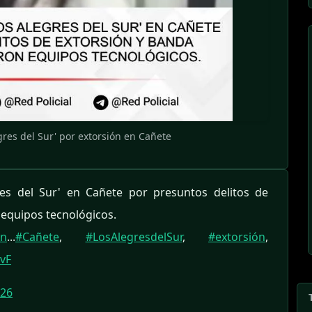
res del Sur' por extorsión en Cañete
res del Sur' en Cañete por presuntos delitos de
 equipos tecnológicos.
Wn
...
#Cañete
,
#LosAlegresdelSur
,
#extorsión
,
vF
026