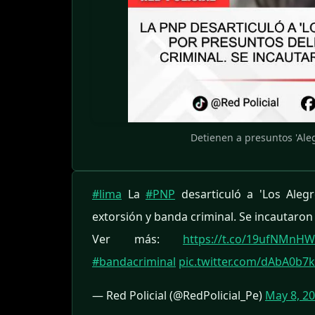
Detienen a presuntos 'Aleg
#lima
La
#PNP
desarticuló a 'Los Aleg
extorsión y banda criminal. Se incautaron
Ver más:
https://t.co/19ufNMnH
#bandacriminal
pic.twitter.com/dAbA0b7k
— Red Policial (@RedPolicial_Pe)
May 8, 2