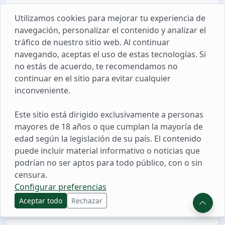
Utilizamos cookies para mejorar tu experiencia de
navegación, personalizar el contenido y analizar el
tráfico de nuestro sitio web. Al continuar
navegando, aceptas el uso de estas tecnologías. Si
no estás de acuerdo, te recomendamos no
continuar en el sitio para evitar cualquier
inconveniente.
Este sitio está dirigido exclusivamente a personas
03 AGO. 2026 11:12
mayores de 18 años o que cumplan la mayoría de
Investigan a Comandante FAP por
edad según la legislación de su país. El contenido
presunto peculado de uso en Chiclayo
puede incluir material informativo o noticias que
podrían no ser aptos para todo público, con o sin
censura.
03 AGO. 2026 10:19
Configurar preferencias
Cayma: Investigan presunto ataque de
extorsionador contra vivienda
Aceptar todo
Rechazar