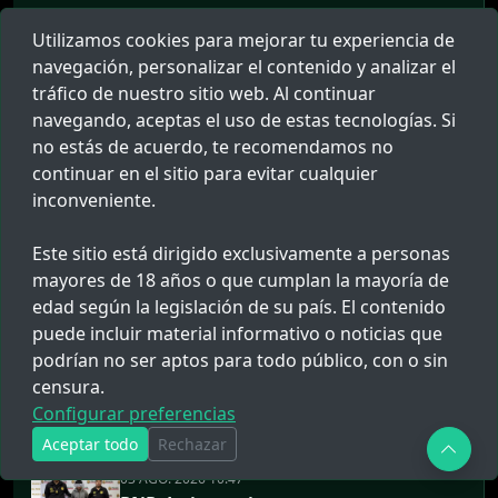
Utilizamos cookies para mejorar tu experiencia de
navegación, personalizar el contenido y analizar el
tráfico de nuestro sitio web. Al continuar
03 AGO. 2026 11:12
navegando, aceptas el uso de estas tecnologías. Si
Investigan a Comandante FAP por
no estás de acuerdo, te recomendamos no
presunto peculado de uso en Chiclayo
continuar en el sitio para evitar cualquier
inconveniente.
03 AGO. 2026 10:19
Cayma: Investigan presunto ataque de
Este sitio está dirigido exclusivamente a personas
extorsionador contra vivienda
mayores de 18 años o que cumplan la mayoría de
edad según la legislación de su país. El contenido
puede incluir material informativo o noticias que
03 AGO. 2026 10:10
podrían no ser aptos para todo público, con o sin
Accidente en Yungay: Persona
censura.
atrapada tras aparatoso choque en
Áncash
Configurar preferencias
Aceptar todo
Rechazar
03 AGO. 2026 10:47